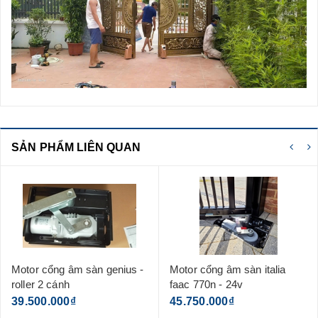
SẢN PHẨM LIÊN QUAN
âm sàn genius -
Motor cổng âm sàn italia
Khóa điện cổ
faac 770n - 24v
- chốt cổng 
₫
45.750.000₫
2.950.000₫